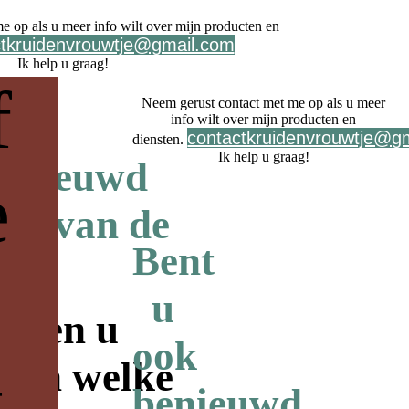
e op als u meer info wilt over mijn producten en
ctkruidenvrouwtje@gmail.com
Ik help u graag!
f
Neem gerust contact met me op als u meer
info wilt over mijn producten en
contactkruidenvrouwtje@g
diensten.
Ik help u graag!
benieuwd
e
ren van de
Bent
r?
u
iden u
ook
n en welke
t
benieuwd