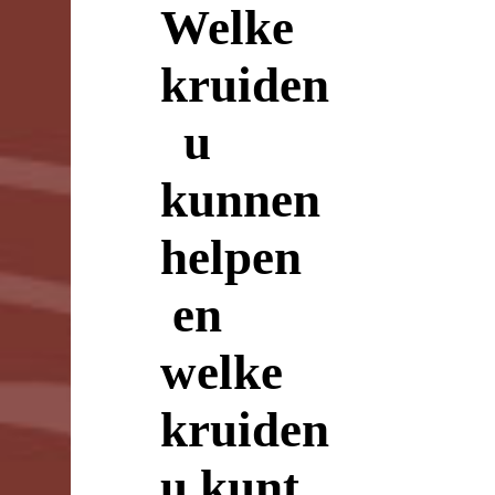
Welke
kruiden
u
kunnen
helpen
en
welke
kruiden
u kunt