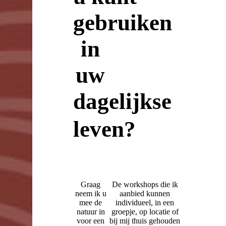
gebruiken
in
uw
dagelijkse
leven?
Graag
De workshops die ik
neem ik u
aanbied kunnen
mee de
individueel, in een
natuur in
groepje, op locatie of
voor een
bij mij thuis gehouden