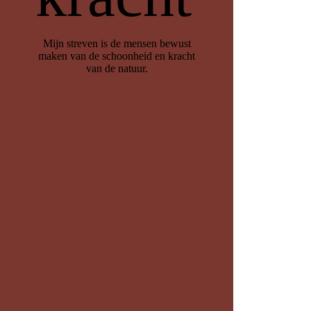
Mijn streven is de mensen bewust
maken van de schoonheid en kracht
van de natuur.