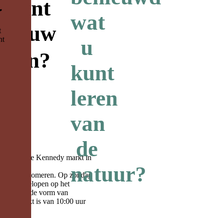
u kunt
wat
 in uw
t
ht
u
leven?
kunt
leren
van
de
ucten op de Kennedy markt in
natuur?
entrum van Someren. Op zondag
 binnengelopen op het
ligheid in de vorm van
d. De markt is van 10:00 uur