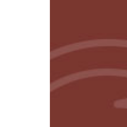
EHBO-doos-met-kruiden.jpg
Terug naar overzicht