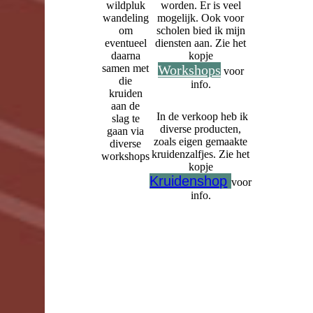
wildpluk
worden. Er is veel
wandeling
mogelijk. Ook voor
om
scholen bied ik mijn
eventueel
diensten aan. Zie het
daarna
kopje
samen met
Workshops
voor
die
info.
kruiden
aan de
In de verkoop heb ik
slag te
diverse producten,
gaan via
zoals eigen gemaakte
diverse
kruidenzalfjes. Zie het
workshops
kopje
Kruidenshop
voor
info.